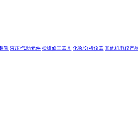
装置
液压/气动元件
检维修工器具
化验/分析仪器
其他机电仪产