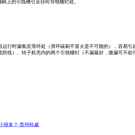
轴柄上的引线槽引至径向导电螺钉处。
组运行时漏氢至滑环处（滑环碳刷不冒火是不可能的），容易引
道防线）、转子机壳内的两个引线螺钉（不漏最好，微漏可不处
小很多？-贵州科威