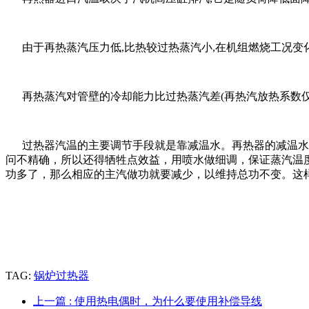
由于再热蒸汽压力低,比热较过热蒸汽小,在机组燃烧工况变化
再热蒸汽对管壁的冷却能力比过热蒸汽差(再热汽放热系数仅为
过热器汽温的主要调节手段就是靠减温水。再热器的减温水大
问不精确，所以还得牺牲点效益，用喷水做细调，保证蒸汽温
功多了，那么相应的主汽做功就要减少，以维持总功不变。这
TAG:
锅炉过热器
上一篇
: 使用热电偶时，为什么要使用补偿导线