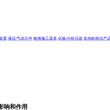
装置
液压/气动元件
检维修工器具
化验/分析仪器
其他机电仪产
影响和作用