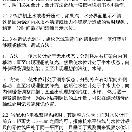
时，阀门必须全开，全开方法必须严格按照说明书 6.4 操作。
2.1.2 锅炉初上水或者升压时，如果汽、水分界面显示不清，
这是因为锅炉内水质不清洁或压力不稳定所造成的暂时现象，
稳定一段时间后即能清晰显示水位。
2.1.3 在调试光源时，旋松光源罩背面的蝶形螺母，使灯架能
够顺畅移动。调试方法：
a、方法一、使水位计处于无水状态，分别将左右灯架向内侧
移动，直至出现理想的红光。然后使水位计处于半水状态，向
外侧缓慢调整灯架，直至出现理想的汽红、水绿。
b、方法二、使水位计处于满水状态，分别将左右灯架向外侧
移动，直至出现理想的绿光。然后使水位计处于半水状态，向
内侧缓慢调整灯架，直至出现理想的汽红、水绿。 然后逐一
锁紧蝶形螺母，为减小后期调试的工作量，可以在蝶形螺母的
轴线处用记号笔标记位置。
2.2 当配水位电视监视系统时，其调整方法为：面对水位计正
前方，距离为 1.5～3m 之间均可，摄像机水平轴线与水位计标
尺的零位线应处于同一平面内，且垂直于观测面来观察水位计