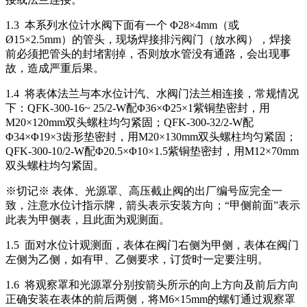
1.3 本系列水位计水阀下面有一个 Φ28×4mm（或
Ø15×2.5mm）的管头，现场焊接排污阀门（放水阀），焊接
前必须把管头的封堵割掉，否则放水管没有通路，会出现事
故，造成严重后果。
1.4 将表体法兰与本水位计汽、水阀门法兰相连接，常规情况
下：QFK-300-16~ 25/2-W配Φ36×Φ25×1紫铜垫密封，用
M20×120mm双头螺柱均匀紧固；QFK-300-32/2-W配
Φ34×Φ19×3齿形垫密封，用M20×130mm双头螺柱均匀紧固；
QFK-300-10/2-W配Φ20.5×Φ10×1.5紫铜垫密封，用M12×70mm
双头螺柱均匀紧固。
※切记※ 表体、光源罩、高压截止阀的出厂编号应完全一
致，注意水位计指示牌，箭头表示安装方向；“甲侧前面”表示
此表为甲侧表，且此面为观测面。
1.5 面对水位计观测面，表体在阀门右侧为甲侧，表体在阀门
左侧为乙侧，如有甲、乙侧要求，订货时一定要注明。
1.6 将观察罩和光源罩分别按箭头所示的向上方向及前后方向
正确安装在表体的前后两侧，将M6×15mm的螺钉通过观察罩