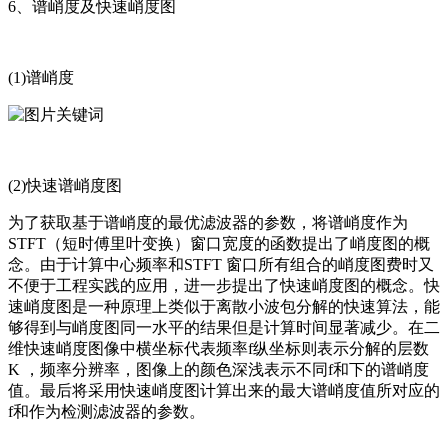
6、谱峭度及快速峭度图
(1)谱峭度
(2)快速谱峭度图
为了获取基于谱峭度的最优滤波器的参数，将谱峭度作为
STFT（短时傅里叶变换）窗口宽度的函数提出了峭度图的概
念。由于计算中心频率和STFT 窗口所有组合的峭度图费时又
不便于工程实践的应用，进一步提出了快速峭度图的概念。快
速峭度图是一种原理上类似于离散小波包分解的快速算法，能
够得到与峭度图同一水平的结果但是计算时间显著减少。在二
维快速峭度图像中横坐标代表频率f纵坐标则表示分解的层数
K ，频率分辨率，图像上的颜色深浅表示不同f和下的谱峭度
值。最后将采用快速峭度图计算出来的最大谱峭度值所对应的
f和作为检测滤波器的参数。