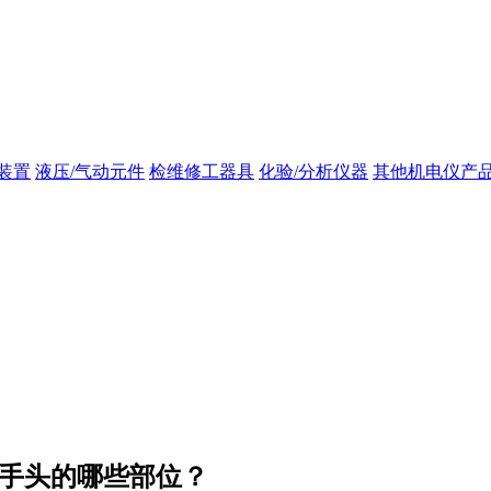
装置
液压/气动元件
检维修工器具
化验/分析仪器
其他机电仪产
扳手头的哪些部位？