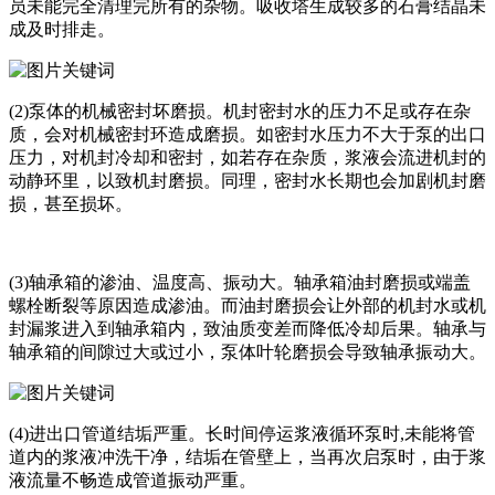
员未能完全清理完所有的杂物。吸收塔生成较多的石膏结晶未
成及时排走。
(2)泵体的机械密封坏磨损。机封密封水的压力不足或存在杂
质，会对机械密封环造成磨损。如密封水压力不大于泵的出口
压力，对机封冷却和密封，如若存在杂质，浆液会流进机封的
动静环里，以致机封磨损。同理，密封水长期也会加剧机封磨
损，甚至损坏。
(3)轴承箱的渗油、温度高、振动大。轴承箱油封磨损或端盖
螺栓断裂等原因造成渗油。而油封磨损会让外部的机封水或机
封漏浆进入到轴承箱内，致油质变差而降低冷却后果。轴承与
轴承箱的间隙过大或过小，泵体叶轮磨损会导致轴承振动大。
(4)进出口管道结垢严重。长时间停运浆液循环泵时,未能将管
道内的浆液冲洗干净，结垢在管壁上，当再次启泵时，由于浆
液流量不畅造成管道振动严重。