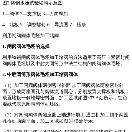
图2 铸钢水压试验堵阀示意图
1—阀体 2—支撑板 3—万向螺钉
4—堵板 5—调整螺钉 6—导流圈 7—压条
利用闸阀阀体毛坯加工堵阀
1. 闸阀阀体毛坯的选择
利用铸钢闸阀阀体毛坯加工堵阀的方法适用于高压自紧密封闸
阀阀体毛坯以及中腔为圆筒形中法兰结构的闸阀阀体毛坯。
2. 中腔圆筒形阀体毛坯加工堵阀阀体
（1）加工闸阀阀体两侧密封斜面 加工闸阀阀体两侧密封斜
面，形成两座圈孔与阀体流道同心，分别放置支撑板和堵板，
放置堵板一侧堆焊密封面，加工区域如图3中 A处所示，红色
虚线代表原闸阀阀体毛坯区。
（2）对闸阀阀体两侧座圈上端进行加工 通过机加工锪平两圆
孔得到两圆平面，加工区域如图3中B处所示。
（3）在阀体两锪平孔B处分别焊接螺纹块 使得堵阀在正常工