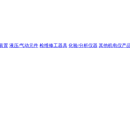
装置
液压/气动元件
检维修工器具
化验/分析仪器
其他机电仪产