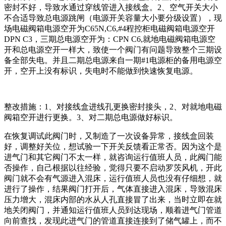
密封不好，导致水通过穿线管进入接线盒。2、空气开关大小
不合适导致总电源跳闸（电源开关容量大小要分级设置），现
场电磁阀箱电源空开为C65N,C6,#4程控柜电磁阀箱电源空开
DPN C3，三期总电源空开为：CPN C6,就地电磁阀箱电源空
开和总电源空开一样大，致使一个阀门有问题导致整个三期设
备全部失电。并且二期总电源来自一期#1电源柜的备用电源空
开，空开上没有标识，失电时不能做到快速恢复电源。
整改措施：1、对接线盒进线孔更换密封接头，2、对就地电磁
阀箱空开进行更换。3、对二期总电源做好标识。
在恢复调试此阀门时，又制造了一次设备异常，接线盒回装
好，调整好关位，想试验一下开关反馈看正常否。因为这个是
进气门和其它阀门不太一样，就咨询运行值班人员，此阀门能
否操作，自己根据以往经验，觉得只要不启动罗茨风机，开此
阀门就不会有气源进入混床，运行值班人员也没有仔细想，就
进行了操作，结果阀门打开后，气体直接进入混床，导致混床
压力增大，混床内部的水从人孔直接冒了出来，当时立即在就
地关闭阀门，并通知运行值班人员到达现场，顺着进气门管道
向前查找，发现此进气门的管道直接连接到了储气罐上，而不