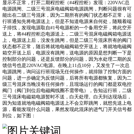
显示不正常，打开二期程控柜（#4程控柜）发现：220VAC总
电源跳闸、二级三号混床电磁阀箱电源跳闸，判断问题很有可
能出在二级三号混床，因为二期所有的阀门状态都不正常，运
行班通知先将电源送上，但是不知道电源来自何处，随顺着端
子排找，发现电源取自#1号电源柜的一个备用空开，将此空开
送上，将#4程控柜总电源送上，二级三号混床电磁阀箱电源送
上，电源送上后，没发生跳闸，但是二级三号混床所有的阀门
状态都不正常，随后将就地电磁阀箱空开送上，将就地电磁阀
箱空开送上后，电源没有跳闸，送电源的原因是想判断一下是
控制部分的问题，还是反馈部分的问题，因为水处理二期的反
馈信号也是220VAC电源。在晚上11点10分，又发生了一次总
电源跳闸，询问运行班现场无任何操作，就排除了控制方面的
问题，进一步确定为反馈问题，后将所有电源都恢复，因为二
级三号混床当晚没有任何操作，且现场运行的阀门都是双电控
阀门（阀门到位后电磁阀线圈不需带电），告知运行班，二级
三号混床电磁箱电源暂时不送，白天处理。白天到达现场后，
因为知道就地电磁阀箱电源送上不会立即跳闸，就想先送上电
源，看能发现什么问题，果然发现此混床的进气门开关信号都
到位，如下图：