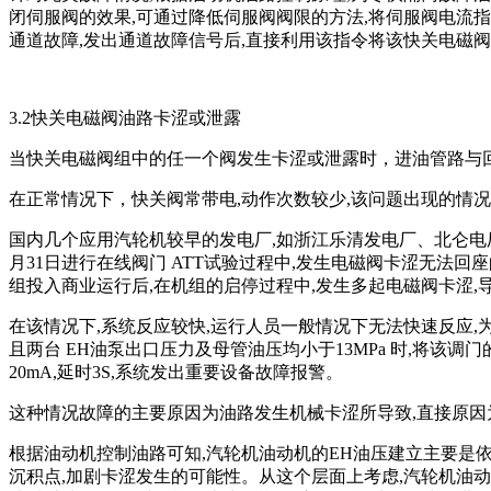
闭伺服阀的效果,可通过降低伺服阀阀限的方法,将伺服阀电流
通道故障,发出通道故障信号后,直接利用该指令将该快关电磁
3.2快关电磁阀油路卡涩或泄露
当快关电磁阀组中的任一个阀发生卡涩或泄露时，进油管路与
在正常情况下，快关阀常带电,动作次数较少,该问题出现的情
国内几个应用汽轮机较早的发电厂,如浙江乐清发电厂、北仑电厂
月31日进行在线阀门 ATT试验过程中,发生电磁阀卡涩无法回
组投入商业运行后,在机组的启停过程中,发生多起电磁阀卡涩,
在该情况下,系统反应较快,运行人员一般情况下无法快速反应,
且两台 EH油泵出口压力及母管油压均小于13MPa 时,将该
20mA,延时3S,系统发出重要设备故障报警。
这种情况故障的主要原因为油路发生机械卡涩所导致,直接原因
根据油动机控制油路可知,汽轮机油动机的EH油压建立主要是
沉积点,加剧卡涩发生的可能性。从这个层面上考虑,汽轮机油