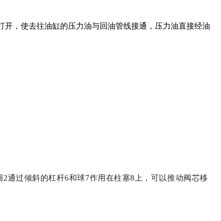
下打开，使去往油缸的压力油与回油管线接通，压力油直接经油
圈2通过倾斜的杠杆6和球7作用在柱塞8上，可以推动阀芯移