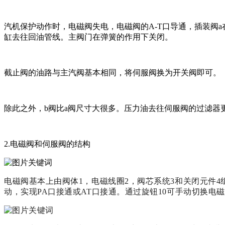
汽机保护动作时，电磁阀失电，电磁阀的A-T口导通，插装阀
缸去往回油管线。主阀门在弹簧的作用下关闭。
截止阀的油路与主汽阀基本相同，将伺服阀换为开关阀即可。
除此之外，b阀比a阀尺寸大很多。压力油去往伺服阀的过滤器
2.电磁阀和伺服阀的结构
电磁阀基本上由阀体1，电磁线圈2，阀芯系统3和关闭元件4
动，实现PA口接通或AT口接通。通过旋钮10可手动切换电