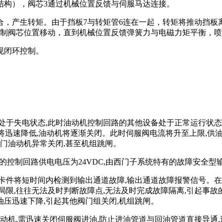
结构），阀芯3通过机械位置反馈与伺服马达连接。
合，产生转矩。由于挡板7与转矩管6连在一起，转矩将推动挡板
控制阀芯位置移动，直到机械位置反馈弹簧力与电磁力矩平衡，
现闭环控制。
于失电状态,此时油动机控制回路的其他设备处于正常运行状态
压将迅速降低,油动机将逐渐关闭。此时伺服阀电流将升至上限,供油
阀门油动机异常关闭,甚至机组跳闸。
的控制回路供电电压为24VDC,由西门子系统特有的故障安全型
卡件将短时间内检测到输出通道故障,输出通道故障报警信号。在
限,往往无法及时判断故障点,无法及时完成故障隔离,引起事故的扩
油压迅速下降,引起其他阀门组关闭,机组跳闸。
动机,需迅速关闭伺服阀进油,防止进油管道与回油管道直接导通