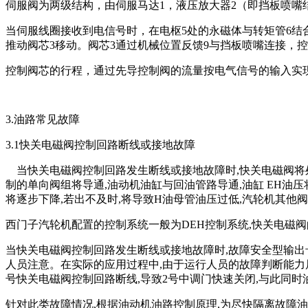
伺服阀为两级结构，由伺服马达1，液压放大器2（即挡板喷嘴
当伺服线圈接收到电信号时，在电枢5处的永磁体与转矩管6结
推动阀芯3移动。阀芯3通过机械位置反馈9与挡板喷嘴连接，
控制阀芯的行程，通过先导控制阀的流量按电气信号的输入实
3.油路常见故障
3.1快关电磁阀控制回路断线或接地故障
当快关电磁阀控制回路发生断线或接地故障时,快关电磁阀将处
制的单向阀组将导通,油动机油缸与回油管路导通,油缸 EH油
将逐步下降,若出不及时,将导致H油母管油压过低,汽轮机其他
西门子汽轮机配置的控制系统一般为DEH控制系统,快关电磁阀
当快关电磁阀控制回路发生断线或接地故障时,故障安全型输出
人员注意。在实际的应用过程中,由于运行人员的故障判断能力局
号快关电磁阀控制回路断线,导致2号中调门快速关闭,与此同时
针对此类故障情况,根据油动机油路控制原理,为尽快隔离故障油