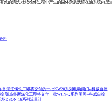
行有效的清洗,杜绝检修过程中产生的固体杂质残留在油系统内,造
分析
湛江钢铁厂即将交付的一批KW20系列电动阀门--科威自控
鄂热多斯煤化工即将交付一批WHY-Q系列闸阀--科威自控
场DSQN-16系列流量计