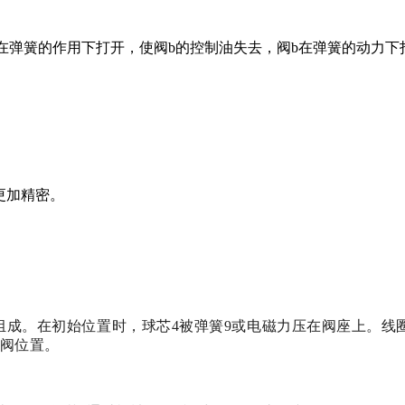
a在弹簧的作用下打开，使阀b的控制油失去，阀b在弹簧的动力
更加精密。
组成。在初始位置时，球芯4被弹簧9或电磁力压在阀座上。线
磁阀位置。