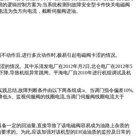
用的逻辑控制方案为:当系统检测到故障安全型卡件快关电磁阀
令电流为负方向电流，截断伺服阀进油。
不动作后,进行多次动作时,极易引起电磁阀卡涩的情况。
况。其中乐清发电厂在2012年月2日,北仑电厂在2012年5
下降,导致机组异常跳闸。平海电厂自2010年进行机组调试及机
总结,故障判断条件由以下两条组成:a、当调门指令偏差10%,
压降低;b、监视伺服阀的线圈电流,当调门伺服阀线圈电流大于
具备一定的回油量,直接导致了该电磁阀容易成为油路上杂质的
的要求的。为此,应该加强对该机型的EH油油质的监控及日常的