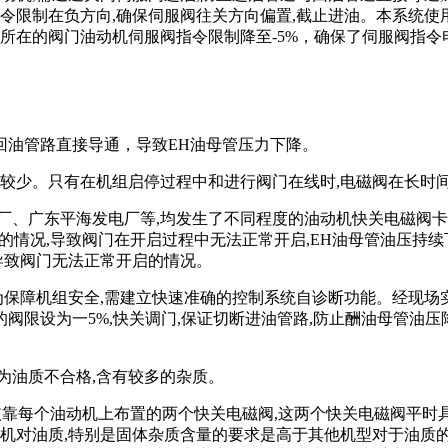
指令限制在负方向,确保伺服阀往关方向偏置,截止进油。本系统使
阀所在的阀门油动机伺服阀指令限制降至-5%，确保了伺服阀指
回油管路直接导通，导致EH油母管压力下降。
况较少。只有在机组启停过程中和进行阀门在线时,电磁阀在长时间
、广东平海发电厂等,均发生了不同程度的油动机快关电磁阀卡涩的情
座的情况,导致阀门在开启过程中无法正常开启,EH油母管油压持续
导致阀门无法正常开启的情况。
为保障机组安全,需建立快速准确的控制系统自诊断功能。经现场实践
调门的阀限设为一5%,快关调门,保证切断进油管路,防止酬油母管油
为油质不合格,含有较多的杂质。
依靠每个油动机上布置的两个快关电磁阀,这两个快关电磁阀平时
动机对油质,特别是固体杂质含量的要求是高于其他机型对于油质