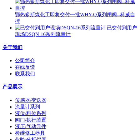
鄂热多斯煤化工即将交付一批WHY-Q系列闸阀--科威自
控
已交付到用户
现场DSQN-16系列流量计
关于我们
公司简介
在线反馈
联系我们
产品展示
传感器/变送器
流量计系列
液位/料位系列
阀门/执行装置
液压/气动元件
检维修工器具
化验/分析仪器