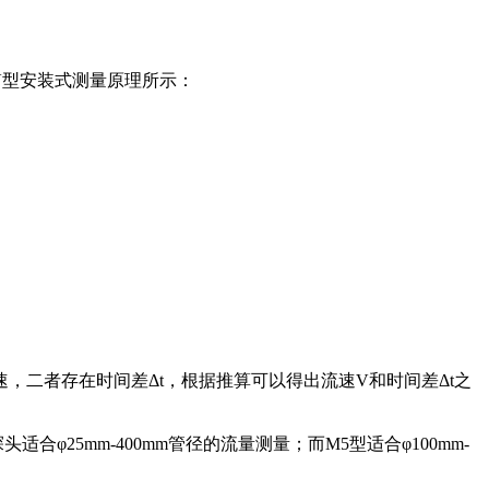
V型安装式测量原理所示：
速，二者存在时间差Δt，根据推算可以得出流速V和时间差Δt之
φ25mm-400mm管径的流量测量；而M5型适合φ100mm-