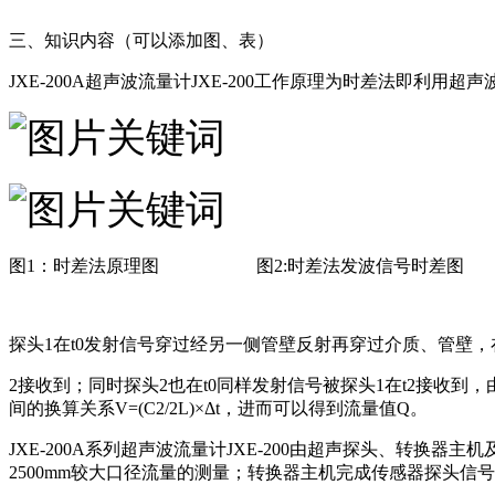
三、知识内容（可以添加图、表）
JXE-200A
超声波流量计
JXE-200
工作原理为时差法即利用超声
图1：时差法原理图 图2:时差法发波信号时差图
探头1在t0发射信号穿过经另一侧管壁反射再穿过介质、管壁，在
2接收到；同时探头2也在t0同样发射信号被探头1在t2接收到
间的换算关系V=(C2/2L)×Δt，进而可以得到流量值Q。
JXE-200A系列
超声波流量计
JXE-200
由超声探头、转换器主机及信
2500mm较大口径流量的测量；转换器主机完成传感器探头