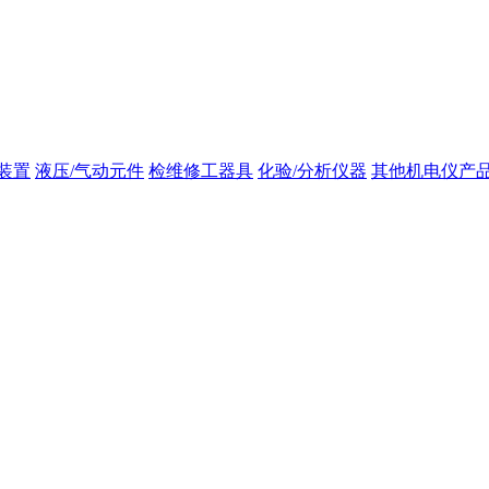
装置
液压/气动元件
检维修工器具
化验/分析仪器
其他机电仪产