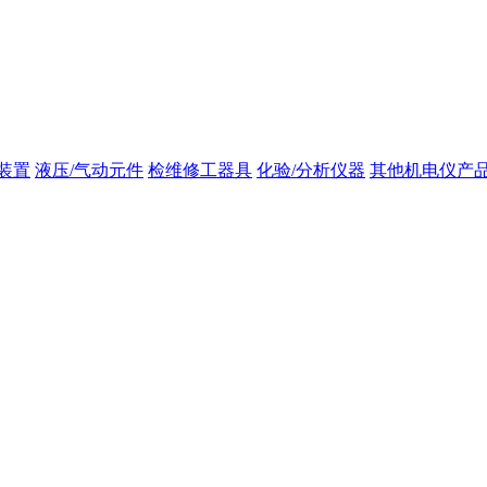
装置
液压/气动元件
检维修工器具
化验/分析仪器
其他机电仪产