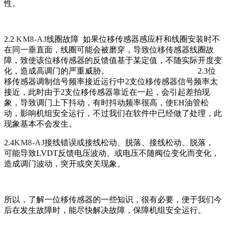
性。
2.2
KM8-AJ
线圈故障 如果位移传感器感应杆和线圈安装时不
在同一垂直面，线圈可能会被磨穿，导致位移传感器线圈故
障，致使该位移传感器的反馈值基于某定值，不随实际开度变
化，造成高调门的严重威胁。 2.3位
移传感器调制信号频率接近运行中2支位移传感器信号频率太
接近，此时由于2支位移传感器靠近在一起，会引起差拍现
象，导致调门上下抖动，有时抖动频率很高，使EH油管松
动，影响机组安全运行，不过我们在软件中已经做了处理，此
现象基本不会发生。
2.4
KM8-AJ
接线错误或接线松动、脱落、接线松动、脱落，
可能导致LVDT反馈电压波动、或电压不随阀位变化而变化，
造成调门波动，突开或突关现象。
所以，了解一位移传感器的一些知识，很有必要，便于我们今
后在发生故障时，能尽快解决故障，保障机组安全运行。