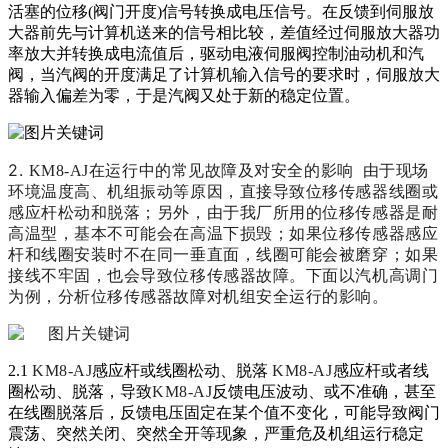
活塞的位移(阀门开度)信号转换成电压信号。在反馈到伺服放
大器前先与计算机送来的信号相比较，差值经过伺服放大器功
率放大并转换成电流值后，驱动电液伺服阀控制油动机和汽
阀，当汽阀的开度满足了计算机输入信号的要求时，伺服放大
器输入偏差为零，于是汽阀又处于新的稳定位置。
2.
KM8-AJ
在运行中的常见故障及对安全的影响 由于现场
环境温度高、机组振动等原因，直接导致位移传感器线圈或
感应杆松动和脱落；另外，由于我厂所用的位移传感器是耐
高温型，基本不可能会在高温下损毁；如果位移传感器感应
杆和线圈安装时不在同一垂直面，线圈可能会被磨穿；如果
接线不牢固，也会导致位移传感器故障。下面以汽机高调门
为例，分析位移传感器故障对机组安全运行的影响。
2.1
KM8-AJ
感应杆或线圈松动、脱落
KM8-AJ
感应杆或者线
圈松动、脱落，导致
KM8-AJ
反馈电压波动、或不准确，甚至
在线圈脱落后，反馈电压固定在某个值不变化，可能导致阀门
震荡、突然关闭、突然全开等现象，严重危及机组运行稳定