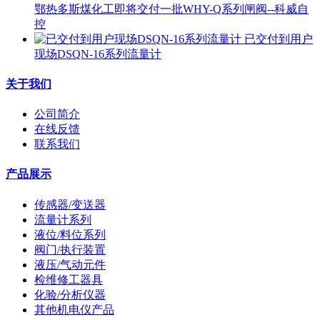
鄂热多斯煤化工即将交付一批WHY-Q系列闸阀--科威自
控
已交付到用户
现场DSQN-16系列流量计
关于我们
公司简介
在线反馈
联系我们
产品展示
传感器/变送器
流量计系列
液位/料位系列
阀门/执行装置
液压/气动元件
检维修工器具
化验/分析仪器
其他机电仪产品