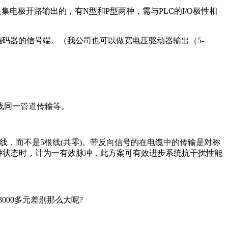
电极开路输出的，有N型和P型两种，需与PLC的I/O极性相
编码器的信号端。（我公司也可以做宽电压驱动器输出（5-
线同一管道传输等。
8根线，而不是5根线(共零)。带反向信号的在电缆中的传输是对称
0四种状态时，计为一有效脉冲，此方案可有效进步系统抗干扰性能
000多元差别那么大呢?