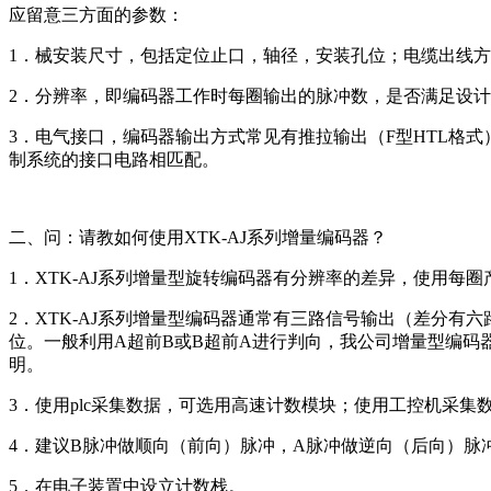
应留意三方面的参数：
1．械安装尺寸，包括定位止口，轴径，安装孔位；电缆出线
2．分辨率，即编码器工作时每圈输出的脉冲数，是否满足设
3．电气接口，编码器输出方式常见有推拉输出（F型HTL格式
制系统的接口电路相匹配。
二、问：请教如何使用
XTK-AJ系列
增量编码器？
1．
XTK-AJ系列
增量型旋转编码器有分辨率的差异，使用每圈产
2．
XTK-AJ系列
增量型编码器通常有三路信号输出（差分有六路信
位。一般利用A超前B或B超前A进行判向，我公司增量型编码器
明。
3．使用plc采集数据，可选用高速计数模块；使用工控机采
4．建议B脉冲做顺向（前向）脉冲，A脉冲做逆向（后向）脉
5．在电子装置中设立计数栈。