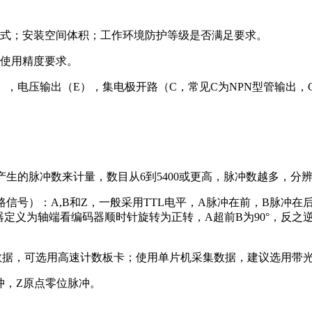
方式；安装空间体积；工作环境防护等级是否满足要求。
计使用精度要求。
），电压输出（E），集电极开路（C，常见C为NPN型管输出，
生的脉冲数来计量，数目从6到5400或更高，脉冲数越多，分
号）：A,B和Z，一般采用TTL电平，A脉冲在前，B脉冲在后
定义为轴端看编码器顺时针旋转为正转，A超前B为90°，反之逆
集数据，可选用高速计数板卡；使用单片机采集数据，建议选用带
冲，Z原点零位脉冲。