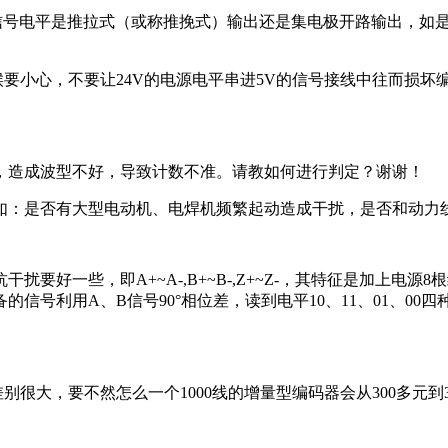
的信号电平是推拉式（或称推挽式）输出还是集电极开路输出，如是集
要小心，不要让24V的电源电平串进5V的信号接线中往而损坏
，造成波型不好，导致计数不准。请教如何进行判定？谢谢！
如：是否有大型电动机、电焊机频繁起动造成干扰，是否和动力
要好一些，即A+~A-,B+~B-,Z+~Z-，其特征是加上电源
信号利用A、B信号90°相位差，读到电平10、11、01、0
别很大，要不然怎么一个1000线的增量型编码器会从300多元到3