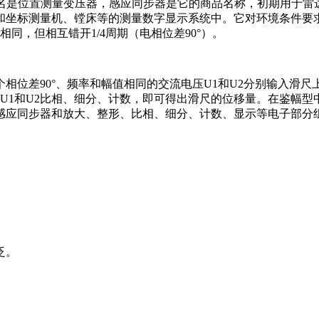
利，原名是位置测量变压器，感应同步器是它的商品名称，初期用于
和坐标测量机、镗床等的测量数字显示系统中。它对环境条件要
同，但相互错开1/4周期（电相位差90°）。
相位差90°、频率和幅值相同的交流电压U1和U2分别输入滑
U1和U2比相、细分、计数，即可得出滑尺的位移量。在鉴幅
感应同步器和放大、整形、比相、细分、计数、显示等电子部分
泛。