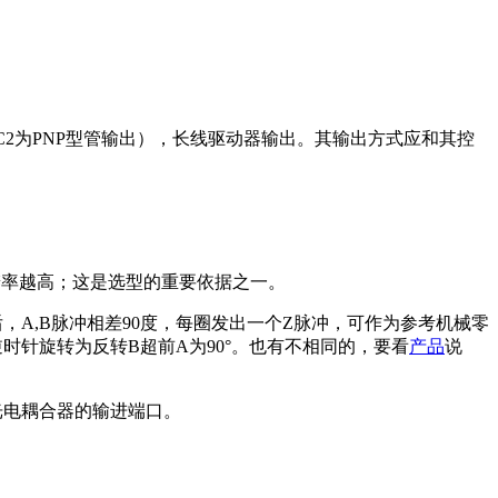
C2为PNP型管输出），长线驱动器输出。其输出方式应和其控
辨率越高；这是选型的重要依据之一。
，A,B脉冲相差90度，每圈发出一个Z脉冲，可作为参考机械零
时针旋转为反转B超前A为90°。也有不相同的，要看
产品
说
光电耦合器的输进端口。