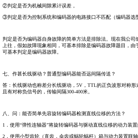
②判定是否为机械间隙累计误差，
③判定是否为控制系统和编码器的电路接口不匹配（编码器选
判定是否为编码器自身故障的简单方法是排除法。现在我公司
上往，假如故障现象相同，可基本排除是编码器故障题目，由
可基本判定是编码器故障。
七、作甚长线驱动？普通型编码器能否远间隔传送？
答：长线驱动也称差分长线驱动，5V，TTL的正负波形对称形
且有对称负信号的，传输间隔300-400米。
八、问：能否简单先容旋转编码器检测直线位移的方法？
1．使用“弹性连轴器”将旋转编码器与驱动直线位移的动力装
2．使用小型齿轮（直齿，伞齿或蜗轮蜗杆）箱与动力装置联