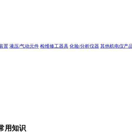
装置
液压/气动元件
检维修工器具
化验/分析仪器
其他机电仪产
常用知识