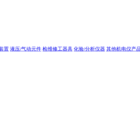
装置
液压/气动元件
检维修工器具
化验/分析仪器
其他机电仪产