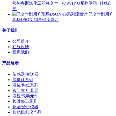
鄂热多斯煤化工即将交付一批WHY-Q系列闸阀--科威自
控
已交付到用户
现场DSQN-16系列流量计
关于我们
公司简介
在线反馈
联系我们
产品展示
传感器/变送器
流量计系列
液位/料位系列
阀门/执行装置
液压/气动元件
检维修工器具
化验/分析仪器
其他机电仪产品