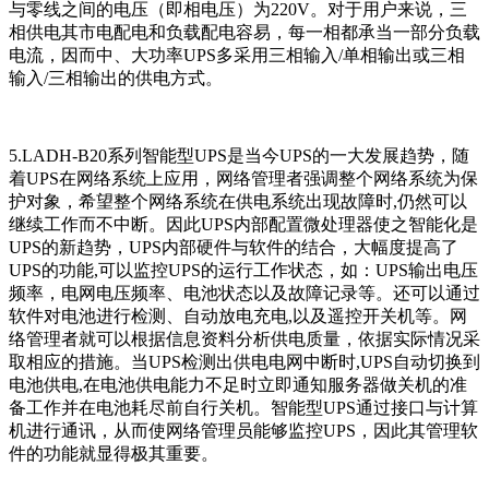
与零线之间的电压（即相电压）为220V。对于用户来说，三
相供电其市电配电和负载配电容易，每一相都承当一部分负载
电流，因而中、大功率UPS多采用三相输入/单相输出或三相
输入/三相输出的供电方式。
5.LADH-B20系列智能型UPS是当今UPS的一大发展趋势，随
着UPS在网络系统上应用，网络管理者强调整个网络系统为保
护对象，希望整个网络系统在供电系统出现故障时,仍然可以
继续工作而不中断。因此UPS内部配置微处理器使之智能化是
UPS的新趋势，UPS内部硬件与软件的结合，大幅度提高了
UPS的功能,可以监控UPS的运行工作状态，如：UPS输出电压
频率，电网电压频率、电池状态以及故障记录等。还可以通过
软件对电池进行检测、自动放电充电,以及遥控开关机等。网
络管理者就可以根据信息资料分析供电质量，依据实际情况采
取相应的措施。当UPS检测出供电电网中断时,UPS自动切换到
电池供电,在电池供电能力不足时立即通知服务器做关机的准
备工作并在电池耗尽前自行关机。智能型UPS通过接口与计算
机进行通讯，从而使网络管理员能够监控UPS，因此其管理软
件的功能就显得极其重要。