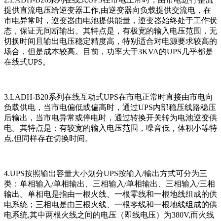
提供直流电压给逆变器工作,由逆变器向负载提供交流电，在
市电异常时，逆变器由电池提供能量，逆变器始终处于工作状
态，保证无间断输出。其特点是，有极宽的输入电压范围，无
切换时间且输出电压稳定精度高，特别适合对电源要求较高的
场合，但是成本较高。目前，功率大于3KVA的UPS几乎都是
在线式UPS。
3.LADH-B20系列在线互动式UPS在市电正常时直接由市电向
负载供电，当市电偏低或偏高时，通过UPS内部稳压线路稳压
后输出，当市电异常或停电时，通过转换开关转为电池逆变供
电。其特点是：有较宽的输入电压范围，噪音低，体积小等特
点,但同样存在切换时间。
4.UPS按照输出容量大小划分UPS按输入/输出方式可分为三
类：单相输入/单相输出、三相输入/单相输出、三相输入/三相
输出。单相电是指由一根火线、一根零线和一根地线组成的供
电系统；三相电是由三根火线、一根零线和一根地线组成的供
电系统,其中两根火线之间的电压（即线电压）为380V,而火线