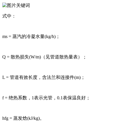
式中：
ms = 蒸汽的冷凝水量(kg/h)；
Q = 散热损失(W/m)（见管道散热量表）；
L = 管道有效长度，含法兰和连接件(m)；
f = 绝热系数，1表示光管，0.1表保温良好；
hfg = 蒸发焓(kJ/kg)。