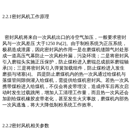
2.2.1密封风机工作原理
密封风机将来自一次风机出口的冷空气加压，一般要求密封
风与一次风差压 大于1250 Pa[2]。由于制粉系统为正压系统，
极易造成泄露，因此密封风的作用一是在磨煤机缝隙气封处形
成一道高压气幕防止一次风粉外漏，污染环境；二是将密封风
引入磨辊头实施正压保护，防止煤粉进入磨辊总成损坏磨辊轴
承[3]；三是将密封风引入弹簧加载组件，防止煤粉进入发生
磨损与堵塞[4]。 四是防止磨煤机内的热一次风通过给煤机与
落煤管间隙倒灌入给煤机，需提供给煤机密封风。若热一次风
携带煤粉进入给煤机，不仅会将皮带埋没，造成停车后再次启
动时发生过载跳闸，增加人工清理工作量，而且热一次风还会
加剧给煤机橡胶皮带老化，甚至发生火灾事故，磨煤机内部热
一次风逃逸，将大大降低制粉系统工作效率。
2.2.2密封风机相关参数