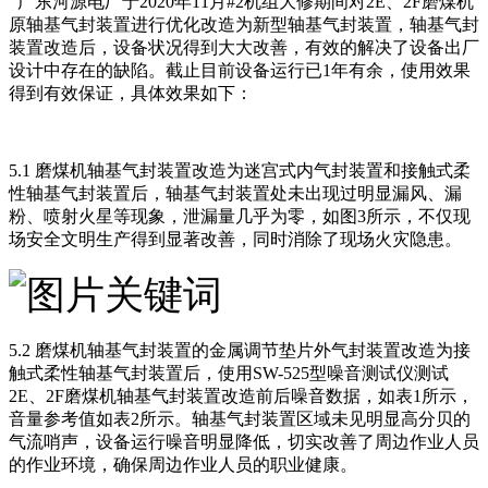
广东河源电厂于2020年11月#2机组大修期间对2E、2F磨煤机
原轴基气封装置进行优化改造为新型轴基气封装置，轴基气封
装置改造后，设备状况得到大大改善，有效的解决了设备出厂
设计中存在的缺陷。截止目前设备运行已1年有余，使用效果
得到有效保证，具体效果如下：
5.1 磨煤机轴基气封装置改造为迷宫式内气封装置和接触式柔
性轴基气封装置后，轴基气封装置处未出现过明显漏风、漏
粉、喷射火星等现象，泄漏量几乎为零，如图3所示，不仅现
场安全文明生产得到显著改善，同时消除了现场火灾隐患。
5.2 磨煤机轴基气封装置的金属调节垫片外气封装置改造为接
触式柔性轴基气封装置后，使用SW-525型噪音测试仪测试
2E、2F磨煤机轴基气封装置改造前后噪音数据，如表1所示，
音量参考值如表2所示。轴基气封装置区域未见明显高分贝的
气流哨声，设备运行噪音明显降低，切实改善了周边作业人员
的作业环境，确保周边作业人员的职业健康。