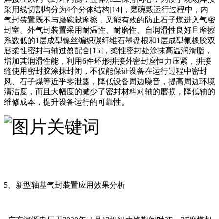
采用线切割均分为4个分体结构[14]，磨碗榖运行过程中，内
气封装置既不与磨碗榖摩擦，又能有效的防止石子煤进入气密
封室。外气封装置采用耐温性、耐磨性、自润滑性良好且摩擦
系数低的1层成型镍丝编织碳纤维石墨盘根和1层成型氟橡胶双
唇柔性密封与轴过盈配合[15]，柔性密封处涂抹高温润滑脂，
增加其润滑性能，利用6件环形拼接外密封座恒力压紧，拼接
缝使用密封胶涂抹封闭，不仅能保证设备在运行过程中密封
风、石子煤等近乎零泄露，降低设备周边噪音，提高周边环境
清洁度，而且大幅度的减少了密封材料对轴的磨损，降低轴的
维修成本，提升设备运行的可靠性。
5、新型轴基气封装置应用效果分析