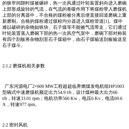
的狭窄间隙时煤被碾碎，热一次风通过叶轮装置斜向进入磨碗
上部形成旋转的气流，在气流的卷吸作用下将煤粉带入磨煤机
上部的分离器中，不合格的煤粉被分离后便直接回道磨碗上重
新磨制。合格的煤粉通过煤粉均分器进入煤粉管道[1]。煤中
难以破碎的杂物如铁块、石子煤等不能被气流带走，它们通过
叶轮装置落入磨碗下部的热一次风空气室中，磨碗下部对称装
有四个刮板将杂物刮至石子煤箱中，由石子煤输送刮板输送至
石子煤斗。
2.1.2 磨煤机相关参数
广东河源电厂2×600 MW工程超超临界燃煤发电机组HP1003
型碗式中速磨煤机额定出力54.9 t/h，设计煤种最大出力66
t/h，转速33.01 rpm；电机功率560 Kw，电压6 Kv，电流69.6
A，转速977 rpm。
2.2 密封风机