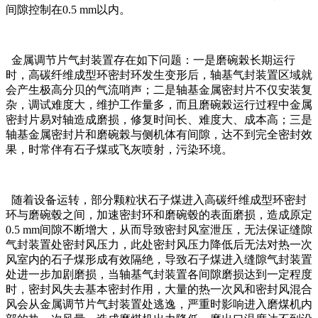
间隙控制在0.5 mm以内。
金属调节片气封装置存在如下问题：一是磨碗榖长期运行
时，高碳纤维成型环密封环发生变形后，轴基气封装置区域就
会产生极高分贝的气流哨声；二是轴基金属密封片不仅安装复
杂，调试难度大，维护工作量多，而且磨碗榖运行过程中金属
密封片易对轴造成磨损，修复时间长、难度大、成本高；三是
轴基金属密封片和磨碗榖与侧机体有间隙，达不到完全密封效
果，时常伴有石子煤或飞灰喷射，污染环境。
随着设备运转，部分颗粒状石子煤进入高碳纤维成型环密封
环与磨碗毂之间，加速密封环和磨碗毂的表面磨损，造成原定
0.5 mm间隙不断增大，从而导致密封风室泄压，无法保证缝隙
气封装置处密封风压力，此处密封风压力降低后无法对热一次
风室内的石子煤形成有效隔绝，导致石子煤进入缝隙气封装置
处进一步加剧磨损，当轴基气封装置各间隙磨损达到一定程度
时，密封风失去基本密封作用，大量的热一次风和密封风混合
风会从金属调节片气封装置处逃逸，严重时影响进入磨煤机内