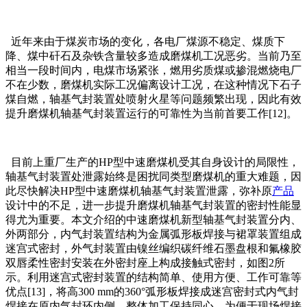
近年来由于煤炭市场的变化，各电厂煤源不稳定、煤质下
降、煤中矸石及杂铁含量较多造成磨煤机工况恶劣。当前乃至
相当一段时间内，电煤市场紧张，燃用劣质煤或掺混燃烧电厂
不在少数，磨煤机实际工况偏离设计工况，在这种情况下石子
煤自燃，轴基气封装置处喷射火星等问题频繁出现，因此有效
提升磨煤机轴基气封装置运行的可靠性为当前首要工作[12]。
目前上重厂生产的HP型中速磨煤机受其自身设计的局限性，
轴基气封装置处泄露始终是困扰同类型磨煤机的重大难题，因
此尽快解决HP型中速磨煤机轴基气封装置泄露，弥补原
产品
设计中的不足，进一步提升磨煤机轴基气封装置的密封性能显
得尤为重要。本文介绍的中速磨煤机新型轴基气封装置分内、
外两部分，内气封装置结构为金属弧形板焊接与裙罩装置组成
迷宫式密封，外气封装置由镍丝编织碳纤维石墨盘根和氟橡胶
双唇柔性密封安装在外密封座上构成接触式密封，如图2所
示。利用迷宫式密封装置的结构简单、使用方便、工作可靠等
优点[13]，将高300 mm的360°弧形板焊接成迷宫密封式内气封
焊接在原内气封环内侧，整体加工保持同心，为便于现场焊接