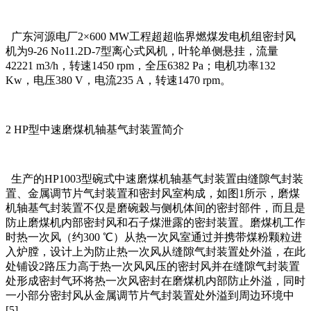
广东河源电厂2×600 MW工程超超临界燃煤发电机组密封风
机为9-26 No11.2D-7型离心式风机，叶轮单侧悬挂，流量
42221 m3/h，转速1450 rpm，全压6382 Pa；电机功率132
Kw，电压380 V，电流235 A，转速1470 rpm。
2 HP型中速磨煤机轴基气封装置简介
生产的HP1003型碗式中速磨煤机轴基气封装置由缝隙气封装
置、金属调节片气封装置和密封风室构成，如图1所示，磨煤
机轴基气封装置不仅是磨碗榖与侧机体间的密封部件，而且是
防止磨煤机内部密封风和石子煤泄露的密封装置。磨煤机工作
时热一次风（约300 ℃）从热一次风室通过并携带煤粉颗粒进
入炉膛，设计上为防止热一次风从缝隙气封装置处外溢，在此
处铺设2路压力高于热一次风风压的密封风并在缝隙气封装置
处形成密封气环将热一次风密封在磨煤机内部防止外溢，同时
一小部分密封风从金属调节片气封装置处外溢到周边环境中
[5]。