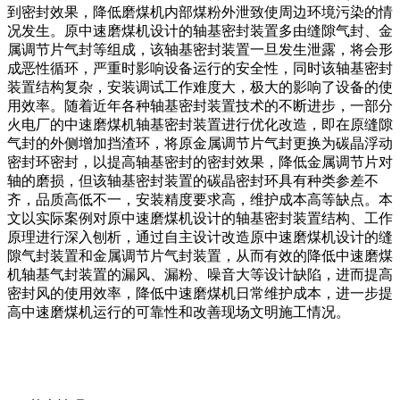
到密封效果，降低磨煤机内部煤粉外泄致使周边环境污染的情
况发生。原中速磨煤机设计的轴基密封装置多由缝隙气封、金
属调节片气封等组成，该轴基密封装置一旦发生泄露，将会形
成恶性循环，严重时影响设备运行的安全性，同时该轴基密封
装置结构复杂，安装调试工作难度大，极大的影响了设备的使
用效率。随着近年各种轴基密封装置技术的不断进步，一部分
火电厂的中速磨煤机轴基密封装置进行优化改造，即在原缝隙
气封的外侧增加挡渣环，将原金属调节片气封更换为碳晶浮动
密封环密封，以提高轴基密封的密封效果，降低金属调节片对
轴的磨损，但该轴基密封装置的碳晶密封环具有种类参差不
齐，品质高低不一，安装精度要求高，维护成本高等缺点。本
文以实际案例对原中速磨煤机设计的轴基密封装置结构、工作
原理进行深入刨析，通过自主设计改造原中速磨煤机设计的缝
隙气封装置和金属调节片气封装置，从而有效的降低中速磨煤
机轴基气封装置的漏风、漏粉、噪音大等设计缺陷，进而提高
密封风的使用效率，降低中速磨煤机日常维护成本，进一步提
高中速磨煤机运行的可靠性和改善现场文明施工情况。