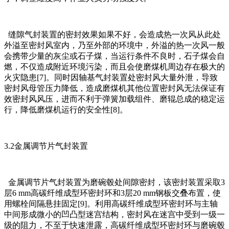
缝隙气封装置的密封效果如果不好，会造成热一次风从此处
外溢至密封风室内，乃至外部的环境中，外溢的热一次风一般
会携带少量的灰尘或石子煤，当运行条件不良时，石子煤会自
燃，不仅造成附近环境污染，而且会使磨煤机周边存在极大的
火灾隐患[7]。同时因轴基气封装置处密封风大量外泄，导致
密封风母管压力降低，造成磨煤机其他位置密封风无法保证有
效密封风风压，进而不利于弹簧加载组件、磨辊总成的稳定运
行，降低磨煤机运行的安全性[8]。
3.2金属调节片气封装置
金属调节片气封装置为磨碗毂处间隙密封，该密封装置采取3
层6 mm高碳纤维成型环密封环和3层20 mm钢板交叠布置，使
用螺栓间隔悬挂固定[9]。利用高碳纤维成型环密封环与主轴
中间形成微小的凹凸型迷宫结构，密封风在迷宫中受到一级一
级的阻力，不至于快速泄露，高碳纤维成型环密封环与磨碗毂