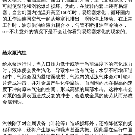
可能使泵轮和涡轮爆炸损坏。为此，在旋转内套上装有易熔
塞，当玄幻圆内油温升高至160℃时，易熔塞熔化，循环圆内
的工作油连同空气一起从熔塞孔排出，涡轮停止转动。在正常
工作时，油泵供油给液力耦合器，勺管不断排油至冷油器，
so~不出意外的情况下是不会让你看到易熔塞熔化的现象的。
给水泵汽蚀
给水泵运行时，当入口压力低于或等于当前温度下的汽化压力
时，液体便会发生汽化，导致水中含有气泡，水泵不断增压过
程中，气泡会因为凝结而破裂，气泡内的活泼气体会对叶轮叶
片造成冲击，并对金属产生化学腐蚀。而周围的水在很高的速
度下冲向原来气泡的空间，形成高频的局部水击。这种水击会
对泵的金属表面造成反复的冲击，会造成金属的疲劳从而形成
金属剥蚀。
汽蚀除了对金属设备（叶轮等）造成损坏外，还将降低泵的扬
程和效率，还将产生振动和噪声甚至共振。因此需在运行中避