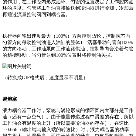
的作用，在工作腔内形成油环。勺管的位置决定了工作腔内油
环的厚度。勺管将工作油直接输送到冷油器进行冷却，冷却后
再通过流量控制阀回到耦合器。
执行器向输出速度最大（100%）方向控制凸轮，控制阀芯向
勺管方向移动控制油进入油缸的腔体1，活塞带动勺管向100%
的方向移动，工作油泵向工作油路供油，控制导向套沿着勺管
的斜槽移动，当勺管达到100%位置时将控制油关掉。
（转换成GIF格式后，速度显示不明显）
易熔塞
液力耦合器工作时，泵轮与涡轮形成的循环圆内大部分是工作
油（还有一点空气）。由于能量传递过程中滑差的存在，所以
工作油会有温度的上升（所以需要冷油器的存在）。在速比
i=0.666（输出端与输入端的转速比）时，液力耦合器的功率
损失很大，油温最高。而由于油温的升高，空气受热膨胀，有