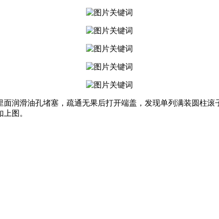
里面润滑油孔堵塞，疏通无果后打开端盖，发现单列满装圆柱滚
如上图。