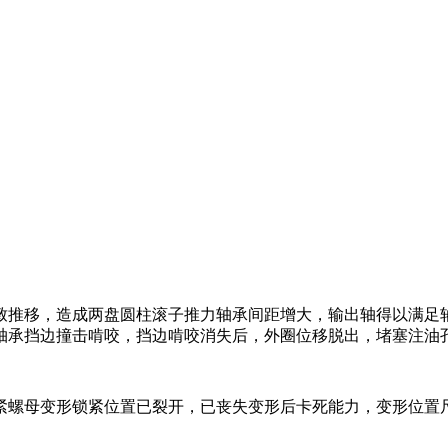
致推移，造成两盘圆柱滚子推力轴承间距增大，输出轴得以满足
轴承挡边撞击啃咬，挡边啃咬消失后，外圈位移脱出，堵塞注油
紧螺母变形锁紧位置已裂开，已丧失变形后卡死能力，变形位置