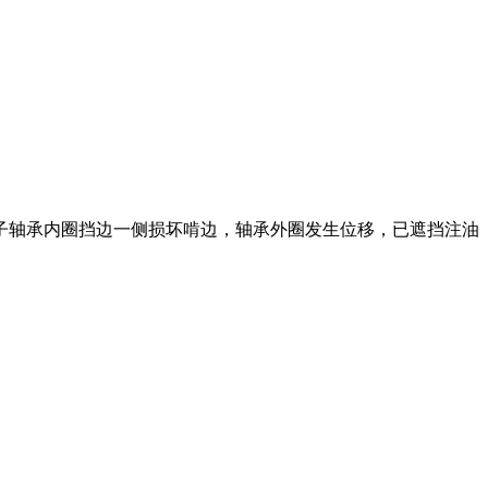
子轴承内圈挡边一侧损坏啃边，轴承外圈发生位移，已遮挡注油