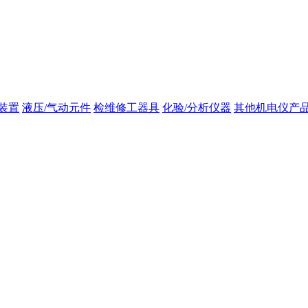
装置
液压/气动元件
检维修工器具
化验/分析仪器
其他机电仪产