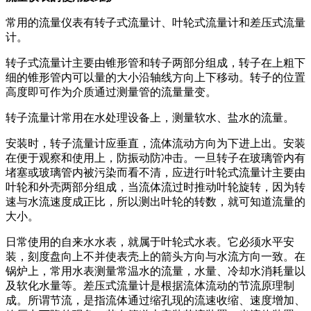
常用的流量仪表有转子式流量计、叶轮式流量计和差压式流量
计。
转子式流量计主要由锥形管和转子两部分组成，转子在上粗下
细的锥形管内可以量的大小沿轴线方向上下移动。转子的位置
高度即可作为介质通过测量管的流量量变。
转子流量计常用在水处理设备上，测量软水、盐水的流量。
安装时，转子流量计应垂直，流体流动方向为下进上出。安装
在便于观察和使用上，防振动防冲击。一旦转子在玻璃管内有
堵塞或玻璃管内被污染而看不清，应进行叶轮式流量计主要由
叶轮和外壳两部分组成，当流体流过时推动叶轮旋转，因为转
速与水流速度成正比，所以测出叶轮的转数，就可知道流量的
大小。
日常使用的自来水水表，就属于叶轮式水表。它必须水平安
装，刻度盘向上不并使表壳上的箭头方向与水流方向一致。在
锅炉上，常用水表测量常温水的流量，水量、冷却水消耗量以
及软化水量等。差压式流量计是根据流体流动的节流原理制
成。所谓节流，是指流体通过缩孔现的流速收缩、速度增加、