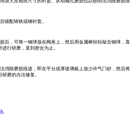
配用加大至相应尺寸的衬套。从动轴孔磨损也以铰削法消除磨损
大后镶配铸铁或钢衬套。
磨损后，可将一钢球放在阀座上，然后用金属棒轻轻敲击钢球，
砂进行研磨，直到密合为止。
磨法消除磨损痕迹，即在平台或厚玻璃板上放少许气门砂，然后
后研磨的办法修复。
K