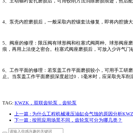
3、主动轴衬套孔磨损后，可用铰削方法消除磨损痕迹，然后
4、泵壳内腔磨损后，一般采取内腔镶套法修复，即将内腔搪
5、阀座的修理：限压阀有球形阀和柱塞式阀两种。球形阀座
痕，再用上法使之密合。柱塞式阀座磨损后，可放入少许气门
6、工作平面的修理：若泵盖工作平面磨损较小，可用手工研
止。当泵盖工作平面磨损深度超过0．1毫米时，应采取先车削
TAG:
KWZK，双联齿轮泵，齿轮泵
上一篇
: 为什么工程机械液压油缸会气蚀的原因分析KWZ
下一篇
: 按照应用场景不同，齿轮泵可分为哪几类？