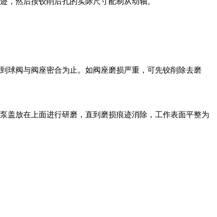
痕迹，然后按铰削后孔的实际尺寸配制从动轴。
直到球阀与阀座密合为止。如阀座磨损严重，可先铰削除去磨
将泵盖放在上面进行研磨，直到磨损痕迹消除，工作表面平整为