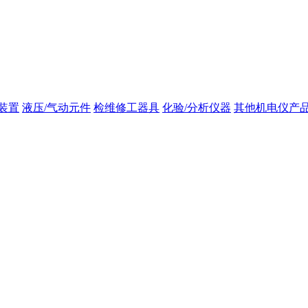
装置
液压/气动元件
检维修工器具
化验/分析仪器
其他机电仪产