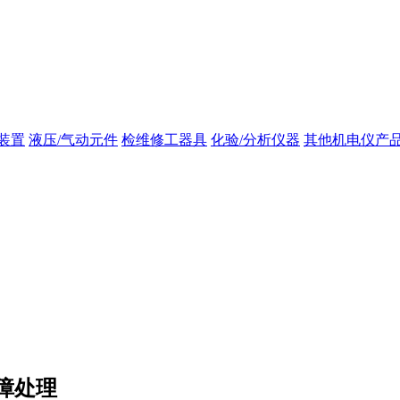
装置
液压/气动元件
检维修工器具
化验/分析仪器
其他机电仪产
障处理