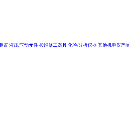
装置
液压/气动元件
检维修工器具
化验/分析仪器
其他机电仪产