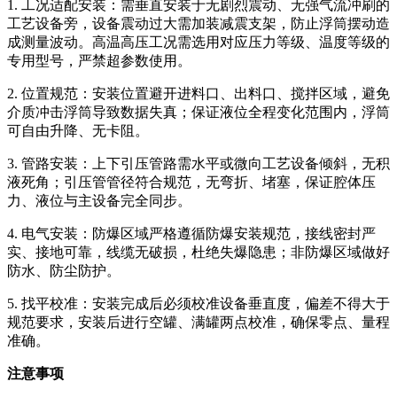
1. 工况适配安装：需垂直安装于无剧烈震动、无强气流冲刷的
工艺设备旁，设备震动过大需加装减震支架，防止浮筒摆动造
成测量波动。高温高压工况需选用对应压力等级、温度等级的
专用型号，严禁超参数使用。
2. 位置规范：安装位置避开进料口、出料口、搅拌区域，避免
介质冲击浮筒导致数据失真；保证液位全程变化范围内，浮筒
可自由升降、无卡阻。
3. 管路安装：上下引压管路需水平或微向工艺设备倾斜，无积
液死角；引压管管径符合规范，无弯折、堵塞，保证腔体压
力、液位与主设备完全同步。
4. 电气安装：防爆区域严格遵循防爆安装规范，接线密封严
实、接地可靠，线缆无破损，杜绝失爆隐患；非防爆区域做好
防水、防尘防护。
5. 找平校准：安装完成后必须校准设备垂直度，偏差不得大于
规范要求，安装后进行空罐、满罐两点校准，确保零点、量程
准确。
注意事项