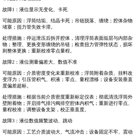
故障1：液位显示无变化、卡死
可能原因：浮筒结垢、结晶卡死；吊链脱落、缠绕；腔体杂物
堵塞；扭力管失效卡滞。
处理措施：停运泄压后拆开腔体，清理浮筒表面垢层与内部杂
物；整理、更换变形缠绕的吊链；检查扭力管弹性状态，损坏
则整体更换；重新校准零点量程。
故障2：液位测量偏差大、数值不准
可能原因：介质密度变化未重新校准；浮筒附着杂质、挂料改
变浮力；引压管积气、积液；零点、量程漂移；设备安装垂直
度偏差超标。
处理措施：根据当前介质密度重新标定仪表；彻底清洗浮筒外
壁附着物；开启排气排污阀排空腔体内积气；重新进行零点、
量程校准；调整设备支架，校正垂直度。
故障3：液位数值频繁波动、跳动
可能原因：工艺介质波动大、气流冲击；设备固定不牢、震动