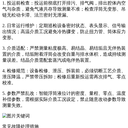
1. 投运前检查：投运前彻底打开排污、排气阀，排出腔体内空
气与杂质，避免气液共存导致测量不准；检查浮筒无变形、吊
链无松动卡滞、法兰密封无泄漏。
2. 日常运行维护：定期巡检设备密封状态、表头显示、信号输
出情况；高温介质工况避免冷热骤变，防止扭力管、筒体应力
变形。
3. 介质适配：严禁测量粘度极高、易结晶、易结垢且无伴热装
置的介质，结垢附着浮筒会改变自重与排水体积，造成持续测
量误差。结晶介质需配套蒸汽或电伴热装置。
4. 检修规范：设备检修、泄压、拆装前，必须切断工艺介质、
泄压降温，严禁带压拆卸；检修后重新投运需再次排气、零点
校准。
5. 参数严禁乱改：智能浮筒液位计的密度、量程、零点、温度
补偿参数，需根据实际介质工况设定，禁止随意改动参数导致
测量失效。
常见故障处理措施