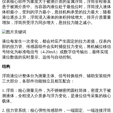
仪表核心部件为重度大于被测介质的金属浮筒，浮筒全程垂直
悬于被测介质中。当容器内液位处于最低位时，浮筒浸入液体
体积最小，受到的浮力最小，悬挂机构承受的拉力最大；随着
液位逐步上升，浮筒浸入液体的体积持续增大，排开介质重量
增加，浮筒所受浮力同步增大，悬挂拉力随之减小。
液位每发生一次变化，都会对应产生固定的拉力差值，仪表内
部的扭力管、传感器组件会实时捕捉拉力变化，将机械位移信
号转化为标准电信号（4-20mA）或数字信号输出，最终实现
液位数值的实时显示、远传与自动控制。
结构
浮筒液位计整体分为测量主体、信号转换组件、辅助安装组件
三大部分，各部件功能独立且相互配合：
1. 浮筒：核心测量元件，为不锈钢密闭圆柱筒体，密度大于被
测液体，全程浸入介质参与浮力变化，是液位信号采集的核心
载体。
2. 扭力管系统：核心弹性传感部件，一端固定、一端连接浮筒