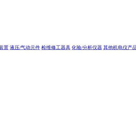
装置
液压/气动元件
检维修工器具
化验/分析仪器
其他机电仪产