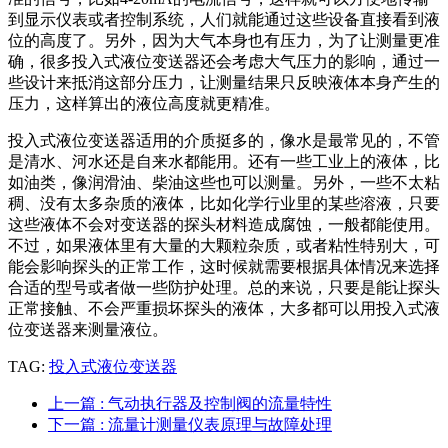
到显示仪表或者控制系统，人们就能通过这些设备直接看到液
位的高度了。另外，因为大气本身也有压力，为了让测量更准
确，很多投入式液位变送器还会考虑大气压力的影响，通过一
些设计来抵消这部分压力，让测量结果只反映液体本身产生的
压力，这样算出的液位高度就更精准。
投入式液位变送器适用的介质挺多的，像水是最常见的，不管
是清水、河水还是自来水都能用。还有一些工业上的液体，比
如油类，像润滑油、柴油这些也可以测量。另外，一些不太粘
稠、没有太多杂质的液体，比如化学行业里的某些溶液，只要
这些液体不会对变送器的探头材料造成腐蚀，一般都能使用。
不过，如果液体里有大量的大颗粒杂质，或者粘性特别大，可
能会影响探头的正常工作，这时候就需要根据具体情况来选择
合适的型号或者做一些防护处理。总的来说，只要是能让探头
正常接触、不会严重损坏探头的液体，大多都可以用投入式液
位变送器来测量液位。
TAG:
投入式液位变送器
上一篇
: 气动执行器及控制阀的流量特性
下一篇
: 流量计测量仪表原理与故障处理