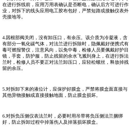
在进行拆线前，应用万用表确认是否断电，确认后方可进行作
业，对拆下的线头应用电工胶布包好，严禁短路或接触仪表外
壳接地等。
4.因根部阀关闭，没有卸压口，有余压。该介质为冷凝液，含
有部分一氧化碳气体，对法兰进行拆除时，隐佩戴好便携式有
毒可燃报警仪，注意风向，以免中毒，检修人员要佩戴好护目
镜，手套，防护服，防止残留的余水飞溅到身上，在进行拆法
兰时，检修人员不要正对法兰卸压口，应轻松螺丝，释放掉残
留的余压。
5.对拆卸下来的液位计，应保护好膜盒，严禁将膜盒面直接与
其他异物接触或直接接触地面，防止膜盒损坏。
6.对拆负压侧仪表法兰时，必要时用吊带将负压侧法兰捆绑
好，防止拆卸过程中掉落伤人及掉落损坏膜盒。