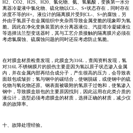
H2、CO2、H2S、H20、氯化物、氨、氢氰酸，变换第一水分
离器冷凝液中氯化物、硫化物以CL-、S+状态存在，同时存在
浓度不等的H+。液位计的隔离膜片受到CL-、S+的腐蚀，另
外由于氢原子在金属组织中夹杂而导致金属变脆的现象即为氢
脆。因此在净化变换装置的水分离器液位、汽提塔冷凝罐液位
等选择法兰型变送器时，其与工艺介质接触的隔离膜片必须在
考虑氯腐蚀、硫腐蚀问题的同时还应考虑防止氢脆。
在对膜盒材质检查发现，此膜盒为316L，查阅资料发现，氢
对316L 不锈钢膜片的损伤主要是因为氢以原子状态渗入金属
内，并在金属内部再结合成分子，产生很高的压力，会导致表
面鼓包或皱折；氢与钢中的碳结合，使钢脱碳，或使钢中的硫
化物与氧化物还原。钢表面被吸附的氢原子过饱和，使氢渗入
钢中，导致膜盒鼓包的主要原因找到，因此运用在此类介质的
液位计，选型必须考虑膜盒的材质，选择正确的材质，减少仪
表的故障率。
十、故障处理经验。