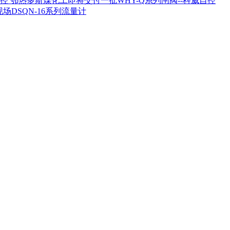
鄂热多斯煤化工即将交付一批WHY-Q系列闸阀--科威自控
场DSQN-16系列流量计