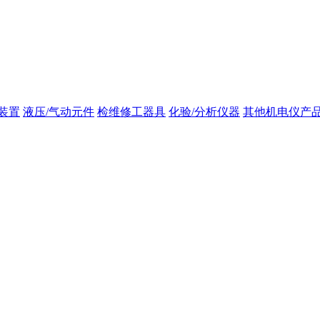
装置
液压/气动元件
检维修工器具
化验/分析仪器
其他机电仪产