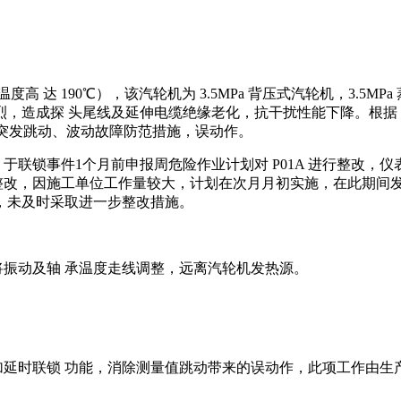
 达 190℃），该汽轮机为 3.5MPa 背压式汽轮机，3.5MPa
造成探 头尾线及延伸电缆绝缘老化，抗干扰性能下降。根据 MET
测量突发跳动、波动故障防范措施，误动作。
于联锁事件1个月前申报周危险作业计划对 P01A 进行整改，
进行整改，因施工单位工作量较大，计划在次月月初实施，在此期
，未及时采取进一步整改措施。
将振动及轴 承温度走线调整，远离汽轮机发热源。
加延时联锁 功能，消除测量值跳动带来的误动作，此项工作由生