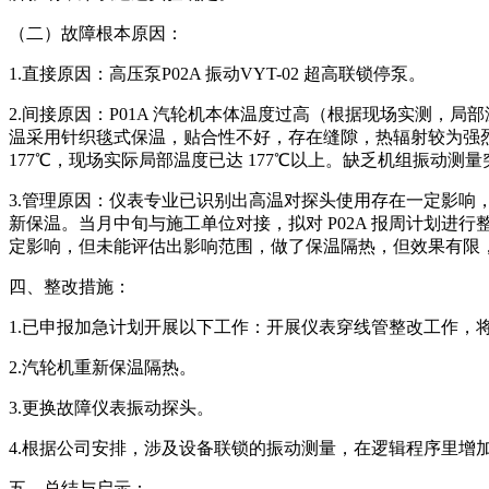
（二）故障根本原因：
1.直接原因：高压泵P02A 振动VYT-02 超高联锁停泵。
2.间接原因：P01A 汽轮机本体温度过高（根据现场实测，局部温度高
温采用针织毯式保温，贴合性不好，存在缝隙，热辐射较为强烈，
177℃，现场实际局部温度已达 177℃以上。缺乏机组振动
3.管理原因：仪表专业已识别出高温对探头使用存在一定影响，
新保温。当月中旬与施工单位对接，拟对 P02A 报周计划
定影响，但未能评估出影响范围，做了保温隔热，但效果有限
四、整改措施：
1.已申报加急计划开展以下工作：开展仪表穿线管整改工作，
2.汽轮机重新保温隔热。
3.更换故障仪表振动探头。
4.根据公司安排，涉及设备联锁的振动测量，在逻辑程序里增
五、总结与启示：