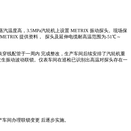
 蒸汽温度高，3.5MPa汽轮机上设置 METRIX 振动探头。现场保
RIX 提供资料， 探头及延伸电缆耐高温范围为-51℃～
仪表穿线配管于一周内 完成整改，生产车间后续安排了汽轮机重
间发生振动波动联锁。仪表车间在巡检已识别出高温对探头存在一
产车间办理联锁变更 后逐步实施。