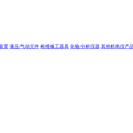
装置
液压/气动元件
检维修工器具
化验/分析仪器
其他机电仪产