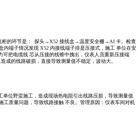
的环节是： 探头→X52 接线盒→温度安全栅→AI 卡。检查
盒内端子情况发现 X52 内接线端子排是压接式，施工 单位在安
费力可把电缆线 芯从压接的线锥中拽出，仪表人员重新压接端
存在施工造成的线路破损，直接导致测量值不稳定，波动大。
 施工单位野蛮施工，造成现场热电阻引出线路压损，导致测量值
在施工质量问题，导致线路接触 不良。管理原因：仪表车间对机