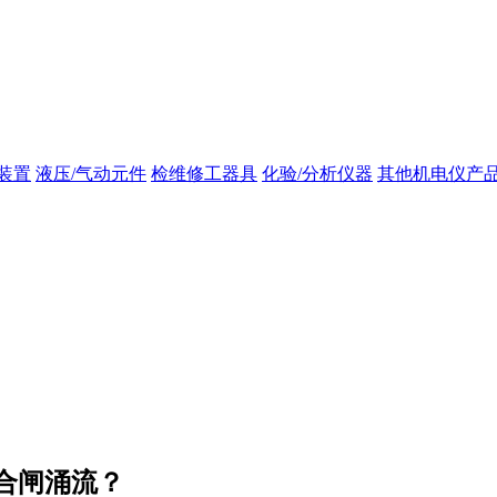
装置
液压/气动元件
检维修工器具
化验/分析仪器
其他机电仪产
合闸涌流？