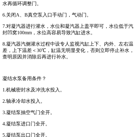
水再循环调整门。
6.关闭A、B真空泵入口手动门，气动门。
7.对凝汽器进行灌水，水位和凝汽器上盖平即可，水位低于汽
封凹窝100mm，水位高容易导致汽缸进水。
8.凝汽器汽侧灌水过程中设专人监视汽缸上下、内外、左右温
差，上下温差＜30℃，缸温无明显变化，否则立即停止补水，
查明原因并消除后再进行补水。
凝结水泵备用条件？
1.机械密封水及冲洗水投入。
2.轴承冷却水投入。
3.凝结泵抽空气门全开。
4.凝结泵进口门全开。
5.凝结泵出口门全开。