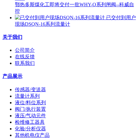
鄂热多斯煤化工即将交付一批WHY-Q系列闸阀--科威自
控
已交付到用户
现场DSQN-16系列流量计
关于我们
公司简介
在线反馈
联系我们
产品展示
传感器/变送器
流量计系列
液位/料位系列
阀门/执行装置
液压/气动元件
检维修工器具
化验/分析仪器
其他机电仪产品