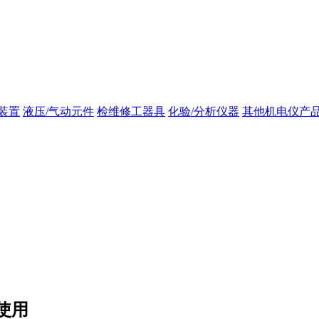
装置
液压/气动元件
检维修工器具
化验/分析仪器
其他机电仪产
使用