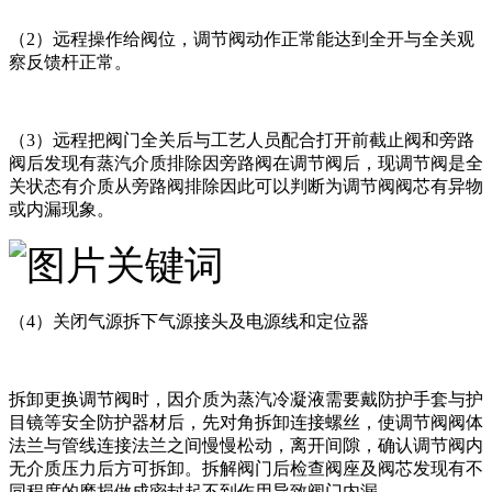
（2）远程操作给阀位，调节阀动作正常能达到全开与全关观
察反馈杆正常。
（3）远程把阀门全关后与工艺人员配合打开前截止阀和旁路
阀后发现有蒸汽介质排除因旁路阀在调节阀后，现调节阀是全
关状态有介质从旁路阀排除因此可以判断为调节阀阀芯有异物
或内漏现象。
（4）关闭气源拆下气源接头及电源线和定位器
拆卸更换调节阀时，因介质为蒸汽冷凝液需要戴防护手套与护
目镜等安全防护器材后，先对角拆卸连接螺丝，使调节阀阀体
法兰与管线连接法兰之间慢慢松动，离开间隙，确认调节阀内
无介质压力后方可拆卸。拆解阀门后检查阀座及阀芯发现有不
同程度的磨损做成密封起不到作用导致阀门内漏。