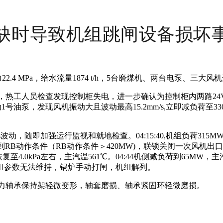
缺时导致机组跳闸设备损坏
2.4 MPa，给水流量1874 t/h，5台磨煤机、两台电泵、三大
:17，热工人员检查发现控制柜失电，进一步确认为控制柜内两路24
泵，发现风机振动大且波动最高15.2mm/s,立即减负荷至330
.2mm/s波动，随即加强运行监视和就地检查。04:15:40,机组负荷31
RB动作条件（RB动作条件＞420MW)，联锁关闭一次风机出口挡
4.0kPa左右，主汽温561℃。04:44机侧减负荷到65MW，
，机组参数无法维持，锅炉手动打闸，机组解列。
推力轴承保持架轻微变形，轴套磨损、轴承紧固环轻微磨损。