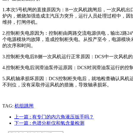
1.本次5号机闸的直接原因为：B一次风机跳闸后，一次风机出口
炉内，燃烧加强造成主汽压力突升，运行人员处理过程中，因协调
维持，打闸停机。
2.控制柜失电原因为：控制柜由两路交流电源供电，输出2路
个电源模块均故障，造成控制柜失电。从投产至今，电源模块
的次序和时间。
3.控制柜失电后B侧一次风机运行正常原因：DCS中一次风
4.控制柜失电后润滑油泵停运原因：DCS对润滑油泵运行的
5.风机轴承损坏原因：DCS控制柜失电后，就地检查确认风
不到位，没有采取停运风机的措施，导致轴承损坏。
TAG:
机组跳闸
上一篇
: 有专门的内六角液压扳手吗？
下一篇
: 色谱分析仪和氧含量检测