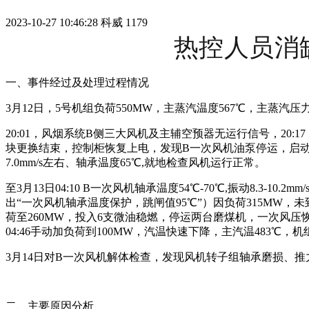
2023-10-27 10:46:28
科威
1179
热控人员消
一、事件经过及处理过程情况
3月12日，5号机组负荷550MW，主蒸汽温度567℃，主蒸汽压力2
20:01，风烟系统B侧三大风机及主辅空预器无运行信号，20
块更换结束，控制柜恢复上电，发现B一次风机油泵停运，启动1号油
7.0mm/s左右、轴承温度65℃,就地检查风机运行正常。
至3月13日04:10 B一次风机轴承温度54℃-70℃,振动8.3-10
出“一次风机轴承温度保护，跳闸值95℃”）因负荷315MW，未到
荷至260MW，投入6支微油稳燃，停运两台磨煤机，一次风压恢复至
04:46手动加负荷到100MW，汽温快速下降，主汽温483℃
3月14日对B一次风机解体检查，发现风机转子组轴承磨损、
二、主要原因分析