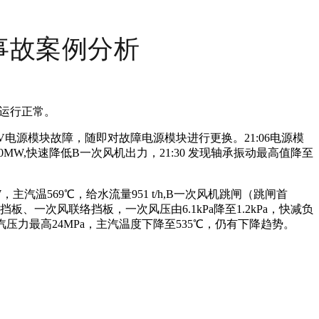
事故案例分析
风机运行正常。
V电源模块故障，随即对故障电源模块进行更换。21:06电源模
MW,快速降低B一次风机出力，21:30 发现轴承振动最高值降至
5MW，主汽温569℃，给水流量951 t/h,B一次风机跳闸（跳闸首
板、一次风联络挡板，一次风压由6.1kPa降至1.2kPa，快减负
主汽压力最高24MPa，主汽温度下降至535℃，仍有下降趋势。