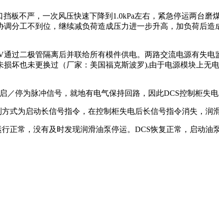
挡板不严，一次风压快速下降到1.0kPa左右，紧急停运两台磨煤
分工不到位，继续减负荷造成压力进一步升高，加负荷后造成主汽
24V通过二极管隔离后并联给所有模件供电。两路交流电源有失
未损坏也未更换过（厂家：美国福克斯波罗),由于电源模块上无
机的启／停为脉冲信号，就地有电气保持回路，因此DCS控制柜失
控制方式为启动长信号指令，在控制柜失电后长信号指令消失，润
机运行正常，没有及时发现润滑油泵停运。DCS恢复正常，启动