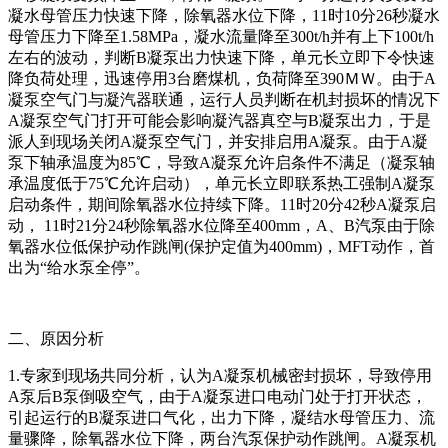
凝水母管压力快速下降，除氧器水位下降，11时10分26秒凝水
母管压力下降至1.58MPa，凝水流量降至300t/h并有上下100t/h
左右的波动，判断B凝泵出力快速下降，单元长立即下令快速
降负荷处理，迅速停用3台磨煤机，负荷降至390ＭＷ。由于A
凝泵空气门与凝汽器联通，运行人员判断在机封损坏的情况下
A凝泵空气门打开可能会影响凝汽器真空与B凝泵出力，于是
派人到现场关闭A凝泵空气门，并安排启用A凝泵。由于A凝
泵下轴承温度为85℃，导致A凝泵允许启条件不满足（凝泵轴
承温度低于75℃允许启动），单元长立即联系热工强制A凝泵
启动条件，期间除氧器水位持续下降。11时20分42秒A凝泵启
动， 11时21分24秒除氧器水位降至400mm，A、B汽泵由于除
氧器水位低保护动作跳闸(保护定值为400mm)，MFT动作，首
出为“给水泵全停”。
二、原因分析
1.专家到现场共同分析，认为A凝泵机械密封损坏，导致停用
A泵后B泵倒吸空气，由于A凝泵进口电动门处于打开状态，
引起运行的B凝泵进口气化，出力下降，凝结水母管压力、流
量骤降，除氧器水位下降，两台汽泵保护动作跳闸。A凝泵机