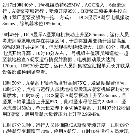
2月7日9时40分，1号机组负荷625MW，AGC投入，6台磨运
行，A凝泵变频运行，变频开度95%，B凝泵工频备用并投自
动（我厂凝泵变频为一拖二方式），DCS显示A凝泵电机振动
8mm/s，除氧器水位1850mm。
9时45分，DCS显示A凝泵电机振动上升至8.5mm/s，运行人员
考虑到凝泵电机存在共振区间，于是将凝泵变频开度提高至
99%以避开共振区间，但发现振动继续增大。10时08分，电机
电流开始升高，10时10分左右，1号机组主值班员和巡检一起
至就地检查A凝泵运行情况并测振，电机振动最大达到
170μm。10时30分左右，运行人员到集控室汇报单元长并联系
设备部点检到场查看。
10时50分，A凝泵下轴承温度升高到75℃，发温度报警信号。
10时57分，点检与运行人员就地检查发现A凝泵机械密封处大
量喷水。11时06分，DCS显示 A凝泵振动上升至23mm/s，且
凝泵下轴承温度上升至85℃，此时凝水母管压力2.3MPa，凝
水流量1450t/h，单元长立即下令切换B凝泵， 11时07分12秒启
用B凝泵，启用后凝水母管压力上升至2.96MPa。
11时07分51秒，运行人员逐渐降低A凝泵变频开度，11时09分
15秒凝泵变频降至70%，停用A凝泵。11时10分运行人员发现