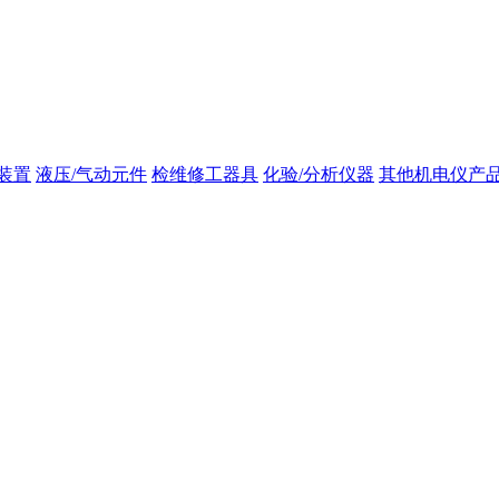
装置
液压/气动元件
检维修工器具
化验/分析仪器
其他机电仪产