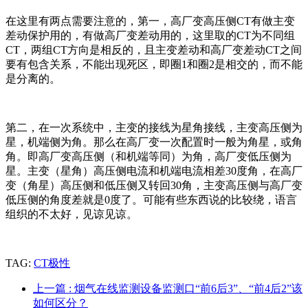
在这里有两点需要注意的，第一，高厂变高压侧CT有做主变
差动保护用的，有做高厂变差动用的，这里取的CT为不同组
CT，两组CT方向是相反的，且主变差动和高厂变差动CT之间
要有包含关系，不能出现死区，即圈1和圈2是相交的，而不能
是分离的。
第二，在一次系统中，主变的接线为星角接线，主变高压侧为
星，机端侧为角。那么在高厂变一次配置时一般为角星，或角
角。即高厂变高压侧（和机端等同）为角，高厂变低压侧为
星。主变（星角）高压侧电流和机端电流相差30度角，在高厂
变（角星）高压侧和低压侧又转回30角，主变高压侧与高厂变
低压侧的角度差就是0度了。可能有些东西说的比较绕，语言
组织的不太好，见谅见谅。
TAG:
CT极性
上一篇
: 烟气在线监测设备监测口“前6后3”、“前4后2”该
如何区分？