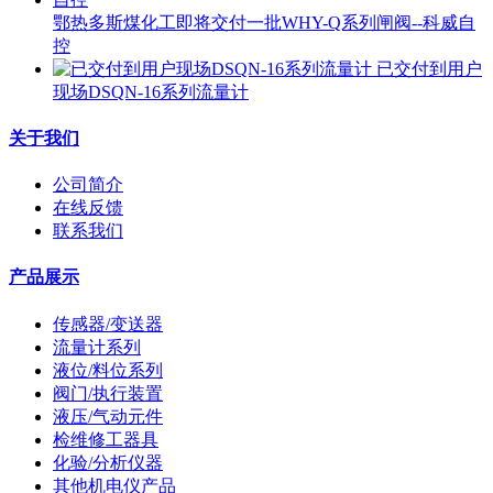
鄂热多斯煤化工即将交付一批WHY-Q系列闸阀--科威自
控
已交付到用户
现场DSQN-16系列流量计
关于我们
公司简介
在线反馈
联系我们
产品展示
传感器/变送器
流量计系列
液位/料位系列
阀门/执行装置
液压/气动元件
检维修工器具
化验/分析仪器
其他机电仪产品