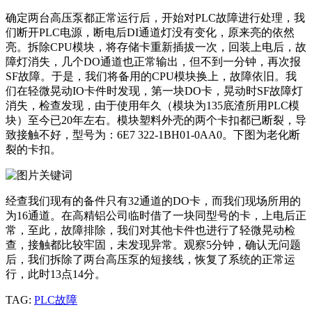
确定两台高压泵都正常运行后，开始对PLC故障进行处理，我
们断开PLC电源，断电后DI通道灯没有变化，原来亮的依然
亮。拆除CPU模块，将存储卡重新插拔一次，回装上电后，故
障灯消失，几个DO通道也正常输出，但不到一分钟，再次报
SF故障。于是，我们将备用的CPU模块换上，故障依旧。我
们在轻微晃动IO卡件时发现，第一块DO卡，晃动时SF故障灯
消失，检查发现，由于使用年久（模块为135底渣所用PLC模
块）至今已20年左右。模块塑料外壳的两个卡扣都已断裂，导
致接触不好，型号为：6E7 322-1BH01-0AA0。下图为老化断
裂的卡扣。
经查我们现有的备件只有32通道的DO卡，而我们现场所用的
为16通道。在高精铝公司临时借了一块同型号的卡，上电后正
常，至此，故障排除，我们对其他卡件也进行了轻微晃动检
查，接触都比较牢固，未发现异常。观察5分钟，确认无问题
后，我们拆除了两台高压泵的短接线，恢复了系统的正常运
行，此时13点14分。
TAG:
PLC故障