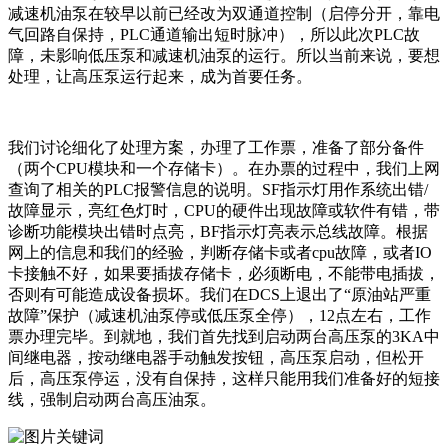
减速机油泵在较早以前已经改为双通道控制（启停分开，靠电
气回路自保持，PLC通道输出短时脉冲），所以此次PLC故
障，未影响低压泵和减速机油泵的运行。所以当前来说，要想
处理，让高压泵运行起来，成为首要任务。
我们讨论细化了处理方案，办理了工作票，准备了部分备件
（两个CPU模块和一个存储卡）。在办票的过程中，我们上网
查询了相关的PLC报警信息的说明。SF指示灯用作系统出错/
故障显示，亮红色灯时，CPU的硬件出现故障或软件有错，带
诊断功能模块出错时点亮，BF指示灯亮表示总线故障。根据
网上的信息和我们的经验，判断存储卡或者cpu故障，或者IO
卡接触不好，如果要插拔存储卡，必须断电，不能带电插拔，
否则有可能造成设备损坏。我们在DCS上退出了“原油站严重
故障”保护（减速机油泵停或低压泵全停），12点左右，工作
票办理完毕。到就地，我们首先找到启动两台高压泵的3KA中
间继电器，按动继电器手动触发按钮，高压泵启动，但松开
后，高压泵停运，没有自保持，这样只能用我们准备好的短接
线，强制启动两台高压油泵。