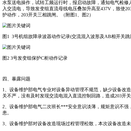
水泵送电操作，试转工频运行时，报启动故障，通知电气检修人员
入交流电，导致发变组直流母线电压叠加升高至437V，致使2
护动作，203开关三相跳闸。（附图1、图2）
图1 3号机组故障录波器动作记录(交流混入波形及AB相开关跳
图2 3号发变组保护C柜动作记录
四、暴露问题
1、设备维护部电气专业对设备异动管理不规范，缺少设备改
关不严，没有及时发现交流电混入直流控制回路，造成203开
2、设备维护部电气二次班长***安全意识淡薄，规矩意识不
患。
3、设备维护部对设备改造现场过程管理松散，本次设备改造