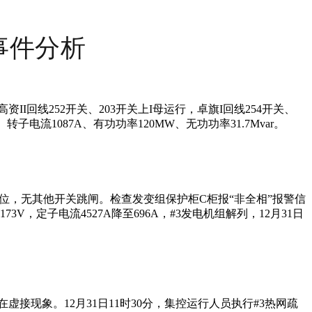
事件分析
资II回线252开关、203开关上I母运行，卓旗I回线254开关、
、转子电流1087A、有功功率120MW、无功功率31.7Mvar。
在合闸位，无其他开关跳闸。检查发变组保护柜C柜报“非全相”报警信
173V，定子电流4527A降至696A，#3发电机组解列，12月31日
接现象。12月31日11时30分，集控运行人员执行#3热网疏