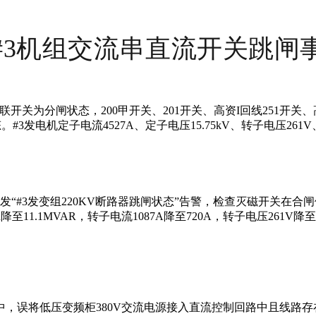
#3机组交流串直流开关跳闸
母联开关为分闸状态，200甲开关、201开关、高资I回线251开关、高
。#3发电机定子电流4527A、定子电压15.75kV、转子电压261V
CS画面发“#3发变组220KV断路器跳闸状态”告警，检查灭磁开关
降至11.1MVAR，转子电流1087A降至720A，转子电压261V降至
误将低压变频柜380V交流电源接入直流控制回路中且线路存在虚