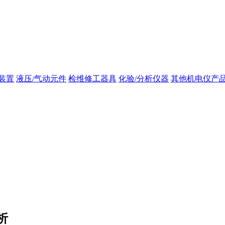
装置
液压/气动元件
检维修工器具
化验/分析仪器
其他机电仪产
析