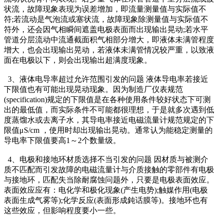
状流，故障现象表现为误差增加，即流量测量值与实际值不
符;若流动是气泡流或塞状流，故障现象除测量值与实际值不
符外，还会因气相瞬间遮盖电极表面而出现输出晃动;若水平
管道分层流动中流通截面积气相部分增大，即液体未满管程度
增大，也会出现输出晃动，若液体未满管情况较严重，以致液
面在电极以下，则会出现输出超满度现象。
3、液体电导率超过允许范围引发的问题 液体导电率若接近
下限值也有可能出现晃动现象。因为制造厂仪表规范
(specification)规定的下限值是在各种使用条件较好状态下可测
出的最低值，而实际条件不可能都很理想，于是就多次遇到低
度蒸馏水或去离子水，其导电率接近电磁流量计规范规定的下
限值μS/cm ，使用时却出现输出晃动。通常认为能稳定测量的
导电率下限值要高1～2个数量级。
4、电极和接地环材质选择不当引发的问题 因材质与被测介
质不匹配而引发故障的电磁流量计与介质接触的零部件有电极
与接地环，匹配失当除耐腐蚀问题外，只要是电极表面效应。
表面效应应有：电化学和极化现象(产生电势);触媒作用(电极
表面生成气雾等);化学反应(表面形成鈍话膜等)。接地环也有
这些效应，但影响程度要小一些。