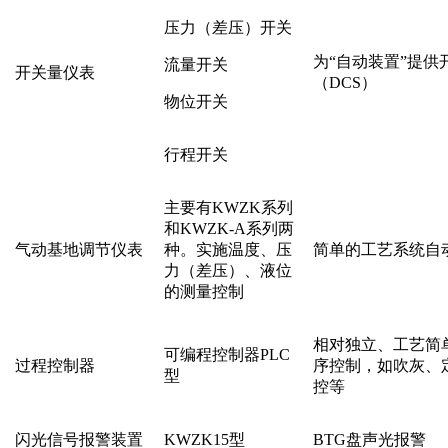
压力（差压）开关
为“自动装置”提供
流量开关
开关量仪表
（DCS）
物位开关
行程开关
主要有
KWZK
系列
和
KWZK-A
系列两
气动基地调节仪表
种。实施温度、压
简单的工艺系统自
力（差压）、液位
的测量控制
相对独立、工艺简
可编程控制器PLC
过程控制器
序控制，如吹灰、
型
控等
闪光信号报警装置
KWZK
15型
BTG盘声光报警