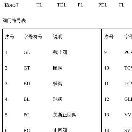
指示灯
TL
TDL
PL
PDL
FL
阀门符号表
序号
字母符号
说明
序号
字
1
GL
截止阀
9
PC
2
GT
匣阀
10
TC
3
BU
蝶阀
11
LC
4
BL
球阀
12
GL
5
PC
关断止回阀
13
VV
6
RC
止回阀
14
SV