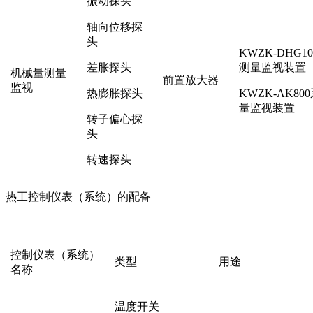
振动探头
轴向位移探
头
KWZK-DHG10
差胀探头
测量监视装置
机械量测量
前置放大器
监视
热膨胀探头
KWZK-AK800
量监视装置
转子偏心探
头
转速探头
热工控制仪表（系统）的配备
控制仪表（系统）
类型
用途
名称
温度开关