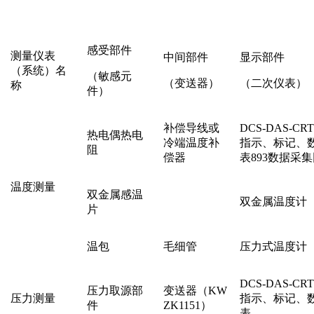
感受部件
测量仪表
中间部件
显示部件
（系统）名
（敏感元
（变送器）
（二次仪表）
称
件）
补偿导线或
DCS-DAS-C
热电偶热电
冷端温度补
指示、标记、
阻
偿器
表893数据采
温度测量
双金属感温
双金属温度计
片
温包
毛细管
压力式温度计
DCS-DAS-C
压力取源部
变送器（KW
压力测量
指示、标记、
件
ZK1151）
表