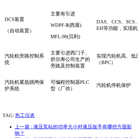
主要有引进
DCS装置
DAS、CCS、SCS
WDPF
-Ⅱ(西屋)
EH等功能，实现
（自动装置）
MFL-90(贝利)
主要引进西门子、
汽轮机旁路控制系
实现汽轮机高、低
舒尔寿公司生产的
统
（BPC）
旁路及控制装置
汽轮机紧急跳闸保
可编程控制器PLC
汽轮机停机保护
护系统
型（厂供）
TAG:
热工仪表
上一篇
: 液压泵站的功率大小对液压扳手有哪些方面影
响？