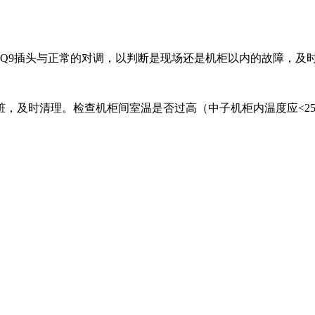
应的Q9插头与正常的对调，以判断是现场还是机柜以内的故障，及
脏，及时清理。检查机柜间室温是否过高（中子机柜内温度应<2