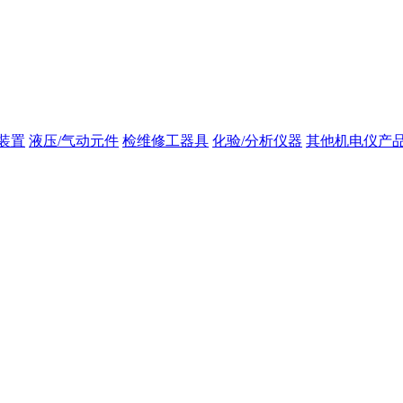
装置
液压/气动元件
检维修工器具
化验/分析仪器
其他机电仪产