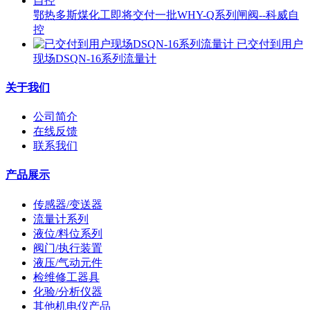
鄂热多斯煤化工即将交付一批WHY-Q系列闸阀--科威自
控
已交付到用户
现场DSQN-16系列流量计
关于我们
公司简介
在线反馈
联系我们
产品展示
传感器/变送器
流量计系列
液位/料位系列
阀门/执行装置
液压/气动元件
检维修工器具
化验/分析仪器
其他机电仪产品