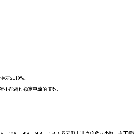
差≤±10%。
流不能超过额定电流的倍数.
30A，40A，50A，60A，75A以及它们十进位倍数或小数，有下标线