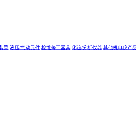
装置
液压/气动元件
检维修工器具
化验/分析仪器
其他机电仪产